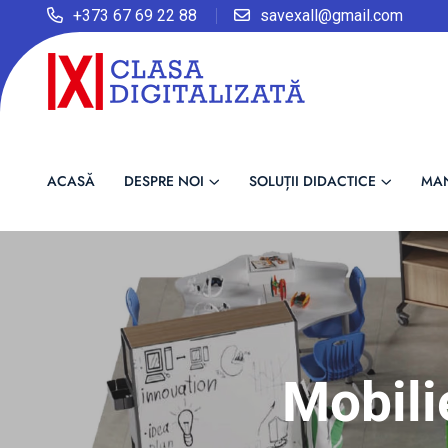
+373 67 69 22 88
savexall@gmail.com
ACASĂ
DESPRE NOI
SOLUȚII DIDACTICE
MA
Mobili