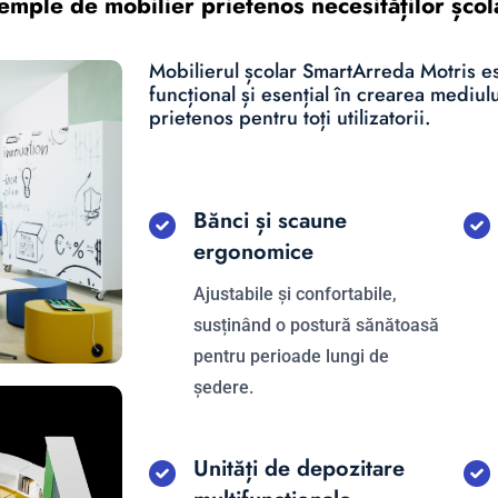
emple de mobilier prietenos necesităților școl
Mobilierul școlar SmartArreda Motris es
funcțional și esențial în crearea mediul
prietenos pentru toți utilizatorii.
Bănci și scaune
ergonomice
Ajustabile și confortabile,
susținând o postură sănătoasă
pentru perioade lungi de
ședere.
Unități de depozitare