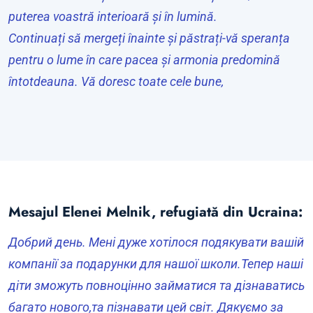
puterea voastră interioară și în lumină.
Continuați să mergeți înainte și păstrați-vă speranța
pentru o lume în care pacea și armonia predomină
întotdeauna. Vă doresc toate cele bune,
Mesajul Elenei Melnik, refugiată din Ucraina:
Добрий день. Мені дуже хотілося подякувати вашій
компанії за подарунки для нашої школи.Тепер наші
діти зможуть повноцінно займатися та дізнаватись
багато нового,та пізнавати цей світ. Дякуємо за