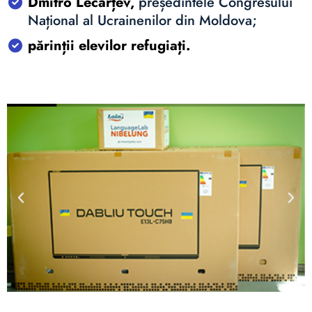
Dmitro Lecarțev,
președintele Congresului
Național al Ucrainenilor din Moldova;
părinții elevilor refugiați.