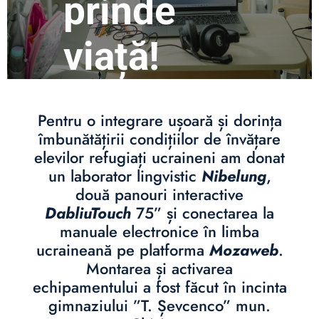
prinde
viață!
Pentru o integrare ușoară și dorința
îmbunătățirii condițiilor de învățare
elevilor refugiați ucraineni am donat
un laborator lingvistic
Nibelung
,
două panouri interactive
DabliuTouch
75” și conectarea la
manuale electronice în limba
ucraineană pe platforma
Mozaweb
.
Montarea și activarea
echipamentului a fost făcut în incinta
gimnaziului ”T. Șevcenco” mun.