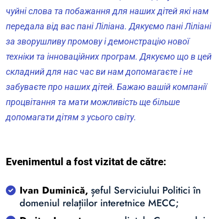
чуйні слова та побажання для наших дітей які нам
передала від вас пані Ліліана. Дякуємо пані Ліліані
за зворушливу промову і демонстрацію нової
техніки та інноваційних програм. Дякуємо що в цей
складний для нас час ви нам допомагаєте і не
забуваєте про наших дітей. Бажаю вашій компанії
процвітання та мати можливість ще більше
допомагати дітям з усього світу.
Evenimentul a fost vizitat de către:
Ivan Duminică,
șeful Serviciului Politici în
domeniul relațiilor interetnice MECC;