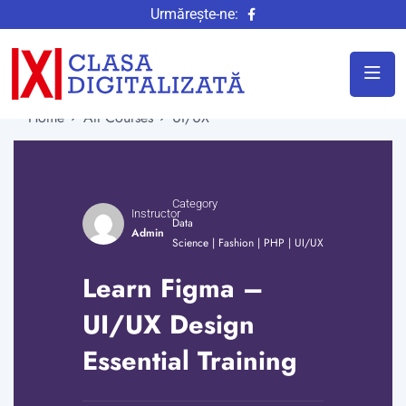
Urmărește-ne:
Home
All Courses
UI/UX
Category
Instructor
Data
Admin
Science
|
Fashion
|
PHP
|
UI/UX
Learn Figma –
UI/UX Design
Essential Training