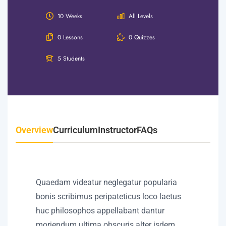
10 Weeks
All Levels
0 Lessons
0 Quizzes
5 Students
Overview
Curriculum
Instructor
FAQs
Quaedam videatur neglegatur popularia
bonis scribimus peripateticus loco laetus
huc philosophos appellabant dantur
moriendum ultima obscuris alter isdem