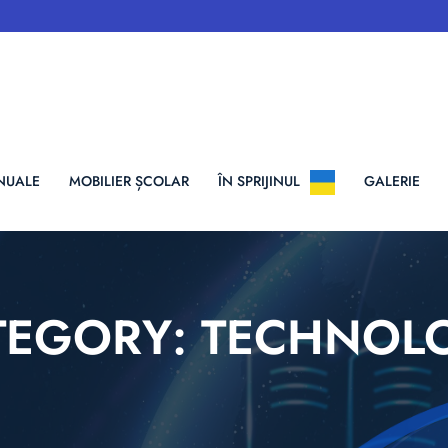
NUALE
MOBILIER ȘCOLAR
ÎN SPRIJINUL
GALERIE
TEGORY:
TECHNOL