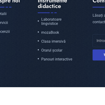
spre noi
Instrumente
Conta
didactice
talii
Lăsați 
Laboratoare
contact
rvicii
lingvistice
cenzii
mozaBook
Clasa imersivă
Orarul școlar
Panouri interactive