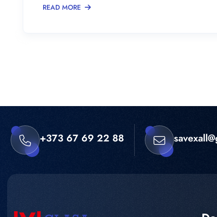
READ MORE
+373 67 69 22 88
savexall@